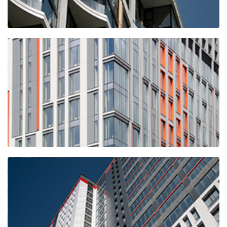
ЖК Примавера
(2-я очередь)
ЖК "ТЕХНОПАРК"