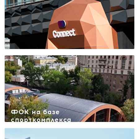
Развлекательный центр
«Космопорт»
Конгресс-центр
Connect
ФОК на базе
спорткомплекса
(СК) Металлург
МГТУ им.