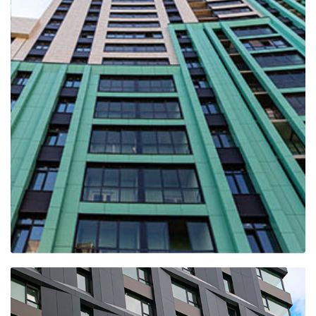
БЦ Месояха Нефтегаз