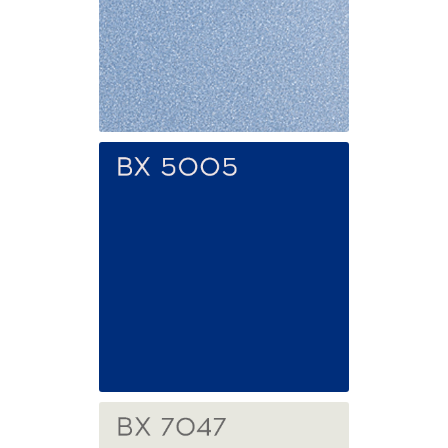
BX 0705
Голубой
металлик
BX 5005