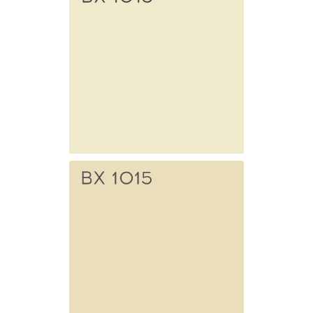
Белый
транспортный
BX 1013
Жемчужно-
белый