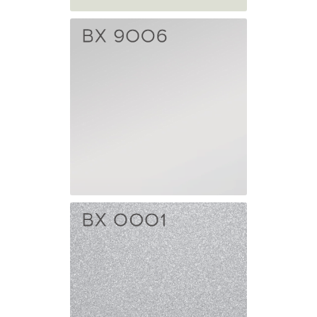
BX 9002
Жемчужный
BX 9006
Серебро
матовое