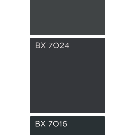
BX 7043
Темно-серый
BX 7024
Графитовый