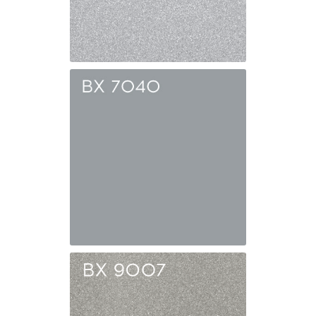
BX 0001
Искрящееся
серебро
BX 7040
Серое окно