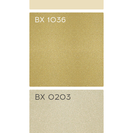
BX 1015
Слоновая
кость
BX 1036
Золотой
перламутовый