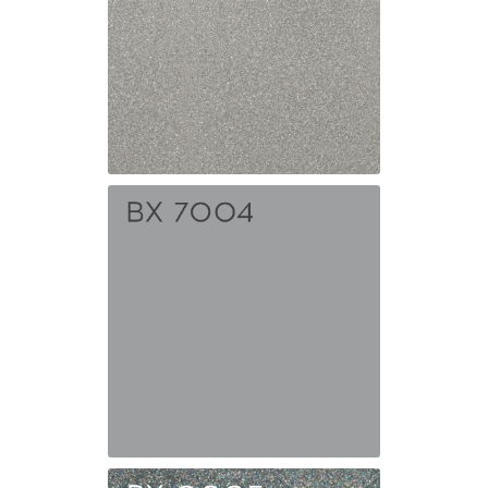
BX 9007
Мокрый
асфальт
BX 7004