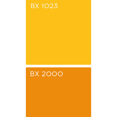
BX 0206
Бронза
BX 1023
Желтый
транспортный