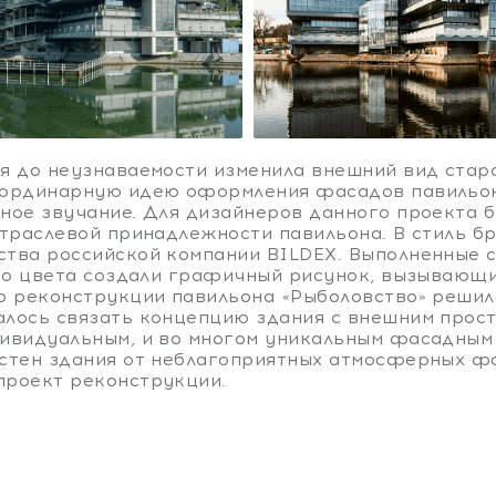
я до неузнаваемости изменила внешний вид стар
еординарную идею оформления фасадов павильон
ное звучание. Для дизайнеров данного проекта 
отраслевой принадлежности павильона. В стиль б
тва российской компании BILDEX. Выполненные с
ого цвета создали графичный рисунок, вызывающ
о реконструкции павильона «Рыболовство» решила
лось связать концепцию здания с внешним прост
ивидуальным, и во многом уникальным фасадным 
стен здания от неблагоприятных атмосферных ф
проект реконструкции.