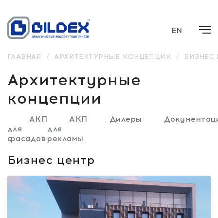
EN
ГЛАВНАЯ
/
АРХИТЕКТУРНЫЕ КОНЦЕПЦИИ
/
БИЗНЕС 
Архитектурные
концепции
АКП
АКП
Дилеры
Документац
для
для
фасадов
рекламы
Бизнес центр