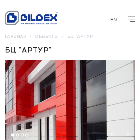
EN
ГЛАВНАЯ
/
ОБЪЕКТЫ
/
БЦ "АРТУР"
БЦ "АРТУР"